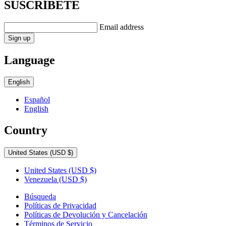
SUSCRÍBETE
Email address
Sign up
Language
English
Español
English
Country
United States
(USD $)
United States
(USD $)
Venezuela
(USD $)
Búsqueda
Políticas de Privacidad
Políticas de Devolución y Cancelación
Términos de Servicio