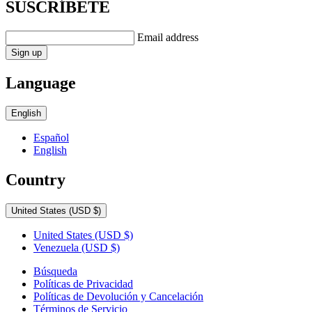
SUSCRÍBETE
Email address
Sign up
Language
English
Español
English
Country
United States
(USD $)
United States
(USD $)
Venezuela
(USD $)
Búsqueda
Políticas de Privacidad
Políticas de Devolución y Cancelación
Términos de Servicio